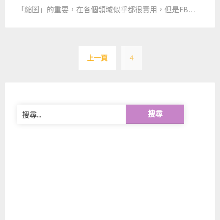
「縮圖」的重要，在各個領域似乎都很實用，但是FB…
文
上一頁
4
章
分
頁
搜
尋
關
鍵
字: