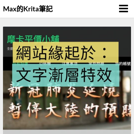
Skip
Max的Krita筆記
to
content