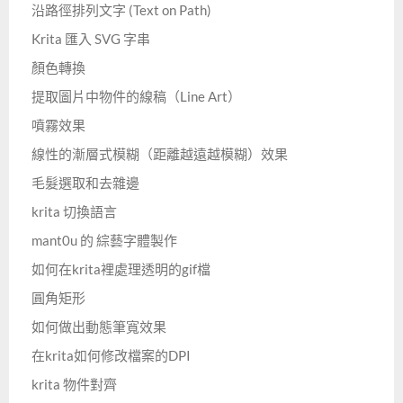
沿路徑排列文字 (Text on Path)
Krita 匯入 SVG 字串
顏色轉換
提取圖片中物件的線稿（Line Art）
噴霧效果
線性的漸層式模糊（距離越遠越模糊）效果
毛髮選取和去雜邊
krita 切換語言
mant0u 的 綜藝字體製作
如何在krita裡處理透明的gif檔
圓角矩形
如何做出動態筆寬效果
在krita如何修改檔案的DPI
krita 物件對齊