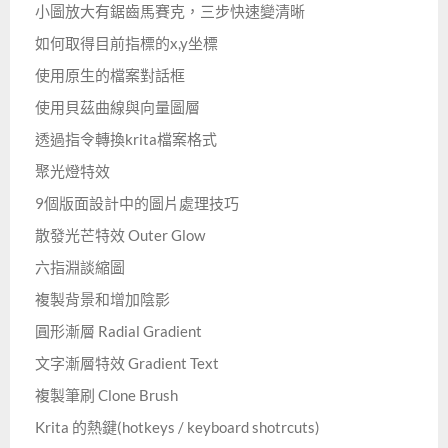
小圖放大有鋸齒馬賽克，三步快速變清晰
如何取得目前指標的x,y坐標
使用原生的檔案對話框
使用貝茲曲線與向量圖層
透過指令轉換krita檔案格式
聚光燈特效
9個版面設計中的圖片處理技巧
散發光芒特效 Outer Glow
六指淵談縮圖
複製背景和增加陰影
圓形漸層 Radial Gradient
文字漸層特效 Gradient Text
複製筆刷 Clone Brush
Krita 的熱鍵(hotkeys / keyboard shotrcuts)