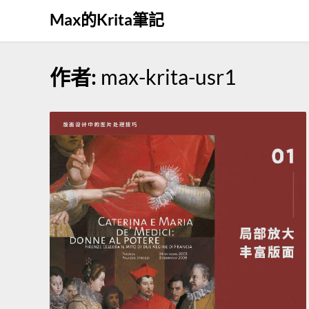
Skip
Max的Krita筆記
to
content
作者:
max-krita-usr1