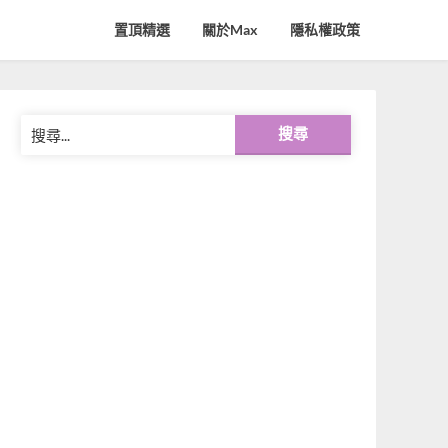
置頂精選
關於Max
隱私權政策
搜
尋
關
鍵
字: