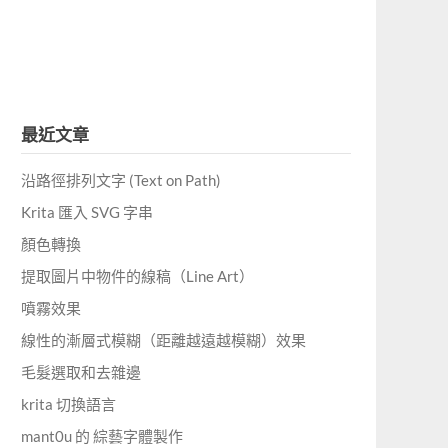
最近文章
沿路徑排列文字 (Text on Path)
Krita 匯入 SVG 字串
顏色轉換
提取圖片中物件的線稿（Line Art）
噴霧效果
線性的漸層式模糊（距離越遠越模糊）效果
毛髮選取和去雜邊
krita 切換語言
mant0u 的 綜藝字體製作