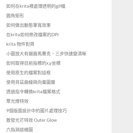
如何在krita裡處理透明的gif檔
圓角矩形
如何做出動態筆寬效果
在krita如何修改檔案的DPI
krita 物件對齊
小圖放大有鋸齒馬賽克，三步快速變清晰
如何取得目前指標的x,y坐標
使用原生的檔案對話框
使用貝茲曲線與向量圖層
透過指令轉換krita檔案格式
聚光燈特效
9個版面設計中的圖片處理技巧
散發光芒特效 Outer Glow
六指淵談縮圖