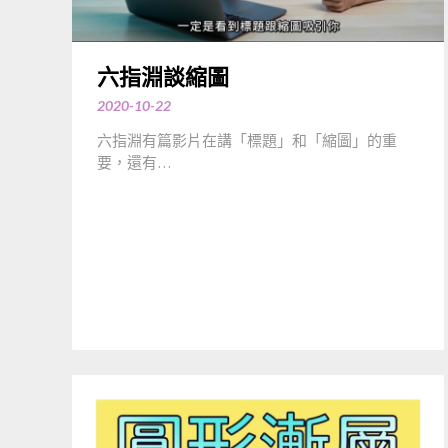
六指淵談縮圖
2020-10-22
六指淵有篇影片在講「標題」和「縮圖」的重
要，還有…