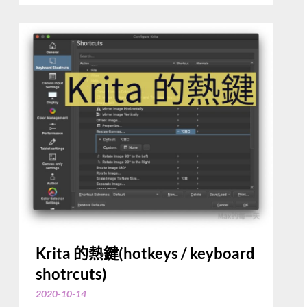
Krita 的熱鍵(hotkeys / keyboard
shotrcuts)
2020-10-14